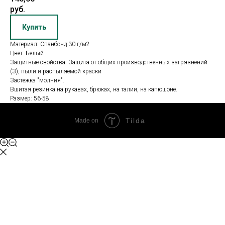
руб.
Купить
Материал: Спанбонд 30 г/м2
Цвет: Белый
Защитные свойства: Защита от общих производственных загрязнений
(З), пыли и распыляемой краски
Застежка "молния".
Вшитая резинка на рукавах, брюках, на талии, на капюшоне.
Размер: 56-58
Tilda
Made on