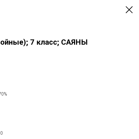
ойные); 7 класс; САЯНЫ
 70%
50