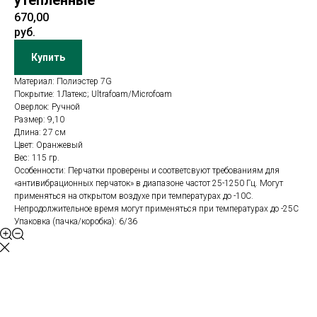
утепленные
670,00
руб.
Купить
Материал: Полиэстер 7G
Покрытие: 1Латекс; Ultrafoam/Microfoam
Оверлок: Ручной
Размер: 9,10
Длина: 27 см
Цвет: Оранжевый
Вес: 115 гр.
Особенности: Перчатки проверены и соответсвуют требованиям для
«антивибрационных перчаток» в диапазоне частот 25-1250 Гц. Могут
применяться на открытом воздухе при температурах до -10С.
Непродолжительное время могут применяться при температурах до -25С
Упаковка (пачка/коробка): 6/36